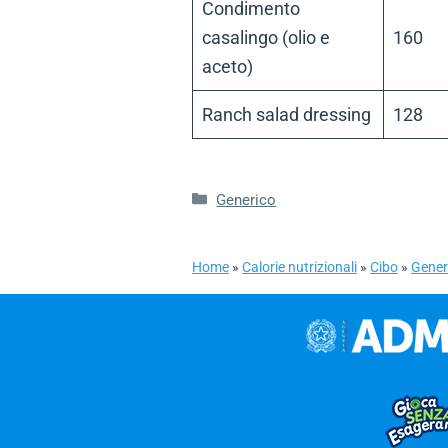
Condimento
casalingo (olio e
160
aceto)
Ranch salad dressing
128
Categorie
Generico
Home
»
Calorie nutrizionali
»
Cibo
»
Gener