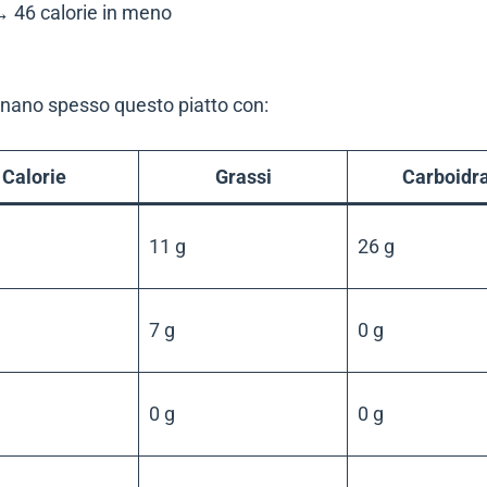
 46 calorie in meno
nano spesso questo piatto con:
Calorie
Grassi
Carboidra
11 g
26 g
7 g
0 g
0 g
0 g