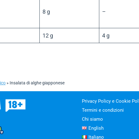
8 g
–
12 g
4 g
ico
»
Insalata di alghe giapponese
Privacy Policy e Cookie Pol
Termini e condizioni
Chi siamo
English
Italiano