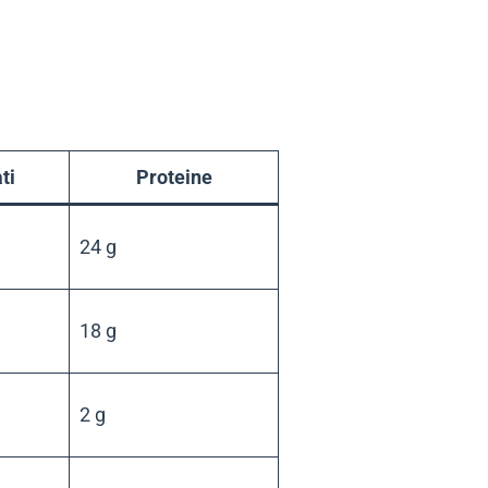
ti
Proteine
24 g
18 g
2 g