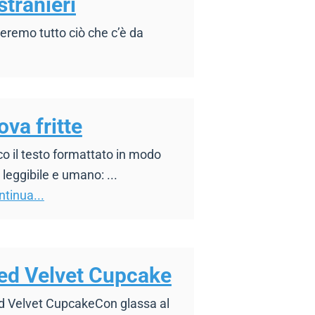
stranieri
reremo tutto ciò che c’è da
ova fritte
o il testo formattato in modo
 leggibile e umano: ...
tinua...
ed Velvet Cupcake
d Velvet CupcakeCon glassa al