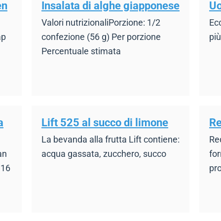
en
Insalata di alghe giapponese
Uo
Valori nutrizionaliPorzione: 1/2
Ecc
ap
confezione (56 g) Per porzione
più
Percentuale stimata
a
Lift 525 al succo di limone
Re
La bevanda alla frutta Lift contiene:
Re
an
acqua gassata, zucchero, succo
fo
 16
pr