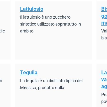
Lattulosio
Bi
go
Il lattulosio è uno zucchero
m
sintetico utilizzato soprattutto in
ile
ambito
Val
bis
Tequila
La
va
ri
La tequila è un distillato tipico del
ag
Messico, prodotto dalla
Pro
pov