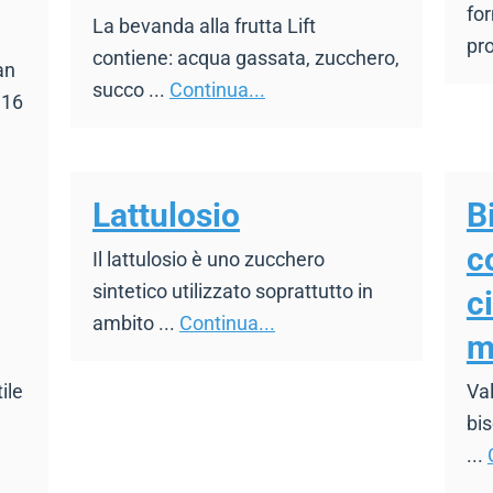
fo
La bevanda alla frutta Lift
pro
contiene: acqua gassata, zucchero,
an
succo ...
Continua...
 16
Lattulosio
B
c
Il lattulosio è uno zucchero
sintetico utilizzato soprattutto in
c
ambito ...
Continua...
m
ile
Val
bis
...