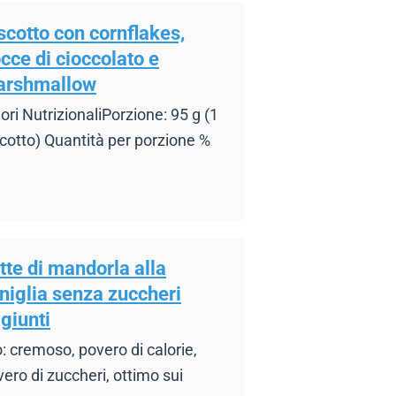
scotto con cornflakes,
cce di cioccolato e
arshmallow
ori NutrizionaliPorzione: 95 g (1
cotto) Quantità per porzione %
tte di mandorla alla
niglia senza zuccheri
giunti
: cremoso, povero di calorie,
ero di zuccheri, ottimo sui