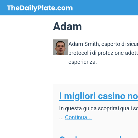
Vai
al
contenuto
Adam
Adam Smith, esperto di sicur
protocolli di protezione adot
esperienza.
I migliori casino 
In questa guida scoprirai quali s
...
Continua...