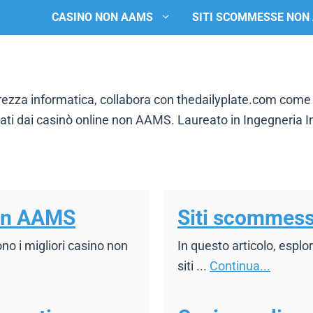
CASINO NON AAMS
SITI SCOMMESSE NON
ezza informatica, collabora con thedailyplate.com come c
tati dai casinò online non AAMS. Laureato in Ingegneria In
non AAMS
Siti scommes
ono i migliori casino non
In questo articolo, esplo
siti ...
Continua...