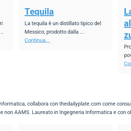
Tequila
L
a
ri
La tequila è un distillato tipico del
..
Messico, prodotto dalla ...
z
Continua...
Pro
pov
Con
formatica, collabora con thedailyplate.com come consulent
ine non AAMS. Laureato in Ingegneria Informatica e con ol