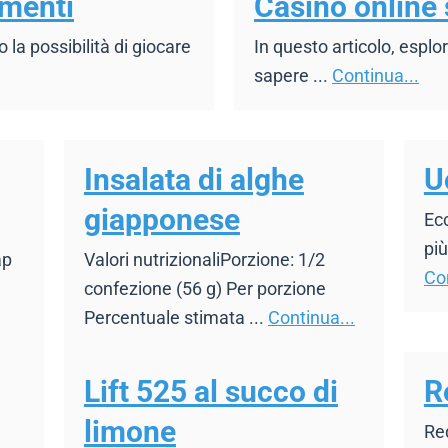
menti
Casino online 
la possibilità di giocare
In questo articolo, esplo
sapere ...
Continua...
Insalata di alghe
U
giapponese
Ecc
più
ap
Valori nutrizionaliPorzione: 1/2
Con
confezione (56 g) Per porzione
Percentuale stimata ...
Continua...
Lift 525 al succo di
R
limone
Re