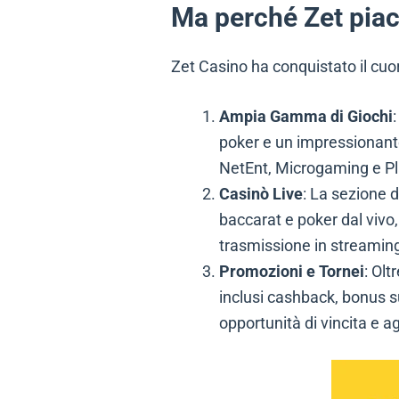
Ma perché Zet piace
Zet Casino ha conquistato il cuo
Ampia Gamma di Giochi
poker e un impressionante 
NetEnt, Microgaming e Pla
Casinò Live
: La sezione d
baccarat e poker dal vivo,
trasmissione in streamin
Promozioni e Tornei
: Ol
inclusi cashback, bonus sul 
opportunità di vincita e 