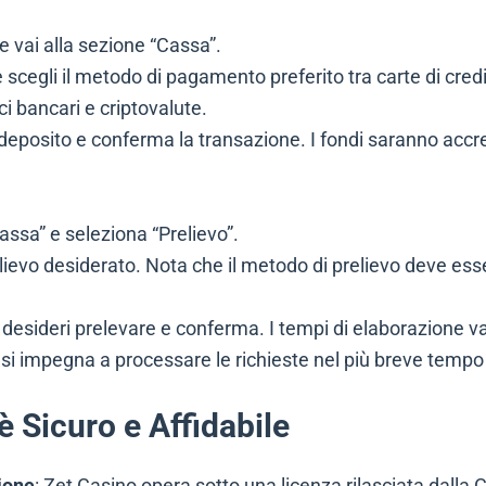
e vai alla sezione “Cassa”.
 scegli il metodo di pagamento preferito tra carte di cred
fici bancari e criptovalute.
l deposito e conferma la transazione. I fondi saranno acc
assa” e seleziona “Prelievo”.
lievo desiderato. Nota che il metodo di prelievo deve esser
e desideri prelevare e conferma. I tempi di elaborazione
si impegna a processare le richieste nel più breve tempo 
 Sicuro e Affidabile
ione
: Zet Casino opera sotto una licenza rilasciata dall