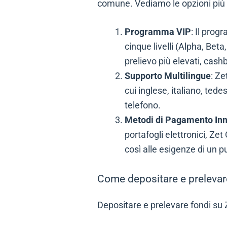
comune. Vediamo le opzioni più 
Programma VIP
: Il prog
cinque livelli (Alpha, Bet
prelievo più elevati, cas
Supporto Multilingue
: Ze
cui inglese, italiano, tede
telefono.
Metodi di Pagamento Inn
portafogli elettronici, Z
così alle esigenze di un 
Come depositare e prelevar
Depositare e prelevare fondi su