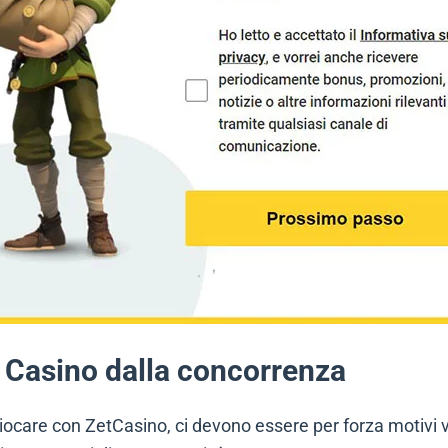
 Casino dalla concorrenza
giocare con ZetCasino, ci devono essere per forza motivi v