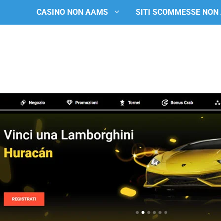
CASINO NON AAMS
SITI SCOMMESSE NON