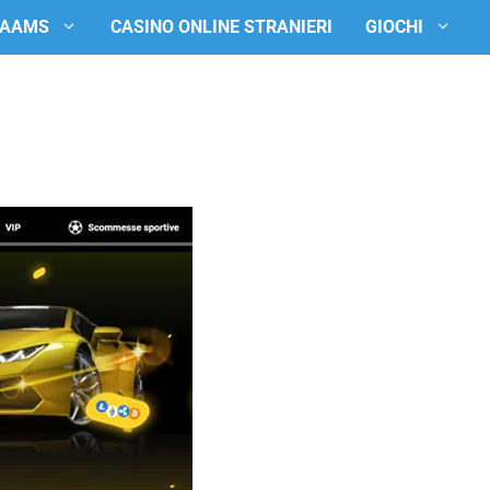
 AAMS
CASINO ONLINE STRANIERI
GIOCHI