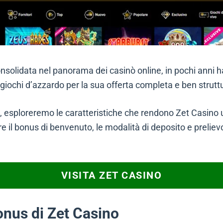
onsolidata nel panorama dei casinò online, in pochi ann
i giochi d’azzardo per la sua offerta completa e ben strutt
, esploreremo le caratteristiche che rendono Zet Casino u
il bonus di benvenuto, le modalità di deposito e prelievo,
VISITA ZET CASINO
onus di Zet Casino